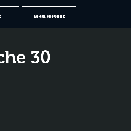
s
Nous joindre
che 30