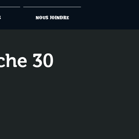
s
Nous joindre
che 30